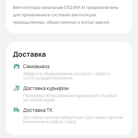
Макс. температура
Вентиляторы канальные ESQ ВКК М предназначены
для применения в системах вентиляции
перемещаемого воздуха:
промышленных, общественных и жилых зданий.
70
Гарантия, лет:
2
Доставка
Срок службы, лет:
Самовывоз
5
Заберите оборудование сегодня с любого
из 23 складов компании
Вес (кг):
Доставка курьером
2.9
Привезем оборудование курьерской службой
на любой адрес
Габариты (ШхВхГ, м):
Доставка ТК
0.22x0.18x0.245
Доставим крупногабаритный груз транспортной
компанией в любой город