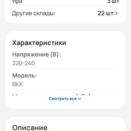
Уфа:
3 шт
Другие склады:
22 шт
Характеристики
Напряжение (В):
220-240
Модель:
ВКК
Мощность двигателя (кВт):
Смотреть все
0,64
Бренд:
ESQ
Описание