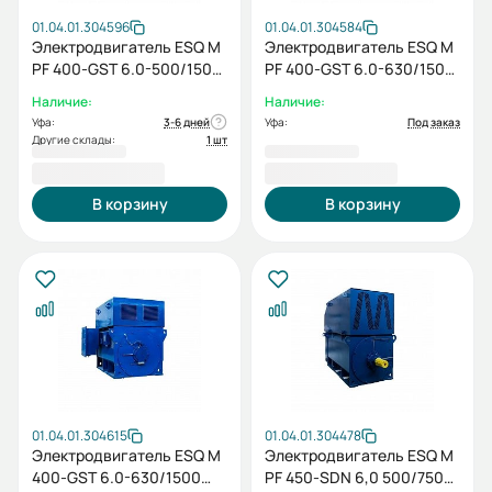
01.04.01.304596
01.04.01.304584
Электродвигатель ESQ M
Электродвигатель ESQ M
PF 400-GST 6.0-500/1500
PF 400-GST 6.0-630/1500
IP23 (SH) / IM 1001
IP23 (SG) / IM 1001
Наличие:
Наличие:
Уфа:
3-6 дней
Уфа:
Под заказ
Другие склады:
1 шт
2 162 160,00 ₽
2 240 784,00 ₽
В корзину
В корзину
01.04.01.304615
01.04.01.304478
Электродвигатель ESQ M
Электродвигатель ESQ M
400-GST 6.0-630/1500
PF 450-SDN 6,0 500/750