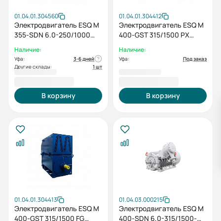
01.04.01.304560
01.04.01.304412
Электродвигатель ESQ M
Электродвигатель ESQ M
355-SDN 6.0-250/1000
400-GST 315/1500 PX
IP23 (FG) / IM 1001
IM1001
Наличие:
Наличие:
Уфа:
3-6 дней
Уфа:
Под заказ
Другие склады:
1 шт
1 634 229,00 ₽
2 353 169,00 ₽
В корзину
В корзину
01.04.01.304413
01.04.03.000215
Электродвигатель ESQ M
Электродвигатель ESQ M
400-GST 315/1500 FG
400-SDN 6,0-315/1500-