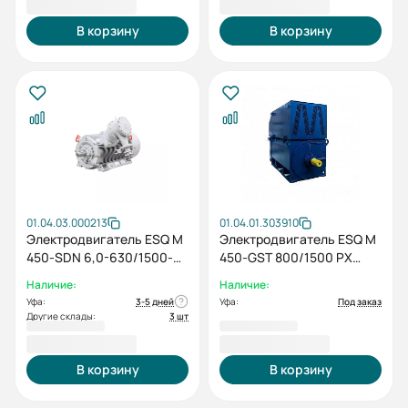
4 827 152,40 ₽
5 106 170,40 ₽
В корзину
В корзину
01.04.03.000213
01.04.01.303910
Электродвигатель ESQ M
Электродвигатель ESQ M
450-SDN 6,0-630/1500-
450-GST 800/1500 PX
EP-A IP55 (SG) 630/1500
IM1001
Наличие:
Наличие:
IM1001
Уфа:
3-5 дней
Уфа:
Под заказ
Другие склады:
3 шт
5 420 503,20 ₽
3 292 206,00 ₽
В корзину
В корзину