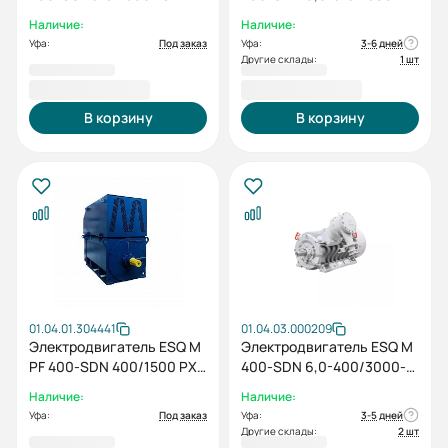
IM1001
EP-C IP55 (SG) 315/1500
Наличие:
Наличие:
IM1001
Уфа:
Под заказ
Уфа:
3-6 дней
Другие склады:
1 шт
2 353 169,00 ₽
3 901 615,20 ₽
В корзину
В корзину
01.04.01.304441
01.04.03.000209
Электродвигатель ESQ M
Электродвигатель ESQ M
PF 400-SDN 400/1500 PX
400-SDN 6,0-400/3000-
IM1001
EP-A IP55 (SG) 400/3000
Наличие:
Наличие:
IM1001
Уфа:
Под заказ
Уфа:
3-5 дней
Другие склады:
2 шт