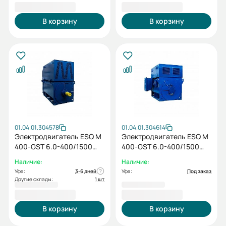
2 230 997,00 ₽
3 974 018,40 ₽
В корзину
В корзину
01.04.01.304578
01.04.01.304614
Электродвигатель ESQ M
Электродвигатель ESQ M
400-GST 6.0-400/1500
400-GST 6.0-400/1500
IP55 (SG) / IM 1001
IP23 (PX) / IM 1001
Наличие:
Наличие:
Уфа:
3-6 дней
Уфа:
Под заказ
Другие склады:
1 шт
2 281 324,00 ₽
1 906 614,00 ₽
В корзину
В корзину