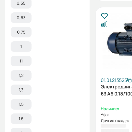
0,55
0,63
0,75
1
1,1
1,2
01.01.213525
Электродвиг
1,3
63 А6 0,18/10
1,5
Наличие:
Уфа:
1,6
Другие склады:
5 977,20 ₽