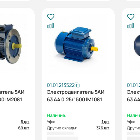
01.01.213522
01.01
атель 5АИ
Электродвигатель 5АИ
Элек
00 IM2081
63 А4 0,25/1500 IM1081
63 А4
Наличие:
Налич
6 шт
Уфа:
1 шт
Уфа:
69 шт
Другие склады:
376 шт
Другие
4 999,20 ₽
5 24