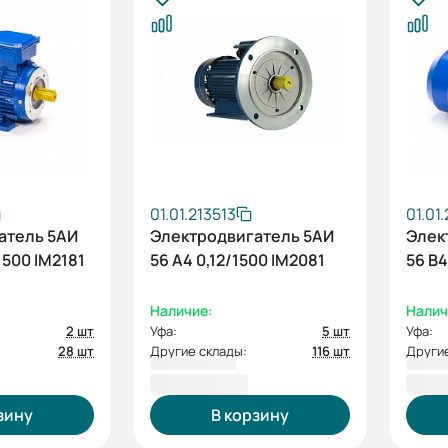
01.01.213513
01.01
атель 5АИ
Электродвигатель 5АИ
Элек
1500 IM2181
56 А4 0,12/1500 IM2081
56 В4
Наличие:
Налич
2 шт
Уфа:
5 шт
Уфа:
28 шт
Другие склады:
116 шт
Другие
4 323,68 ₽
4 17
зину
В корзину