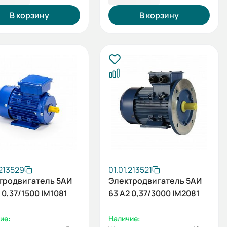
В корзину
В корзину
.213529
01.01.213521
тродвигатель 5АИ
Электродвигатель 5АИ
 0,37/1500 IM1081
63 А2 0,37/3000 IM2081
ие:
Наличие: