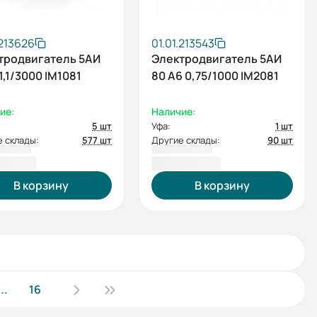
.213626
01.01.213543
тродвигатель 5АИ
Электродвигатель 5АИ
 1,1/3000 IM1081
80 А6 0,75/1000 IM2081
ие:
Наличие:
5 шт
Уфа:
1 шт
 склады:
577 шт
Другие склады:
90 шт
1,26 ₽
9 597,60 ₽
В корзину
В корзину
...
16