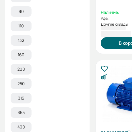
90
Наличие:
Уфа:
Другие склады:
110
5 500,80 ₽
132
В кор
160
200
250
315
355
400