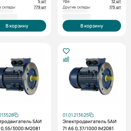
5 шт
Уфа:
12 шт
 склады:
779 шт
Другие склады:
175 шт
8,00 ₽
4 737,60 ₽
В корзину
В корзину
.213528
01.01.213625
тродвигатель 5АИ
Электродвигатель 5АИ
 0,55/3000 IM2081
71 А6 0,37/1000 IM2081