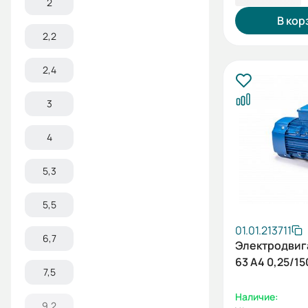
2
В кор
2,2
2,4
3
4
5,3
5,5
01.01.213711
6,7
Электродвиг
63 А4 0,25/15
7,5
Наличие:
9,2