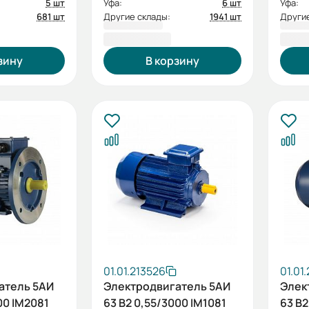
5 шт
Уфа:
6 шт
Уфа:
681 шт
Другие склады:
1941 шт
Другие
4 512,00 ₽
5 23
зину
В корзину
01.01.213526
01.01
атель 5АИ
Электродвигатель 5АИ
Элек
00 IM2081
63 В2 0,55/3000 IM1081
63 В2