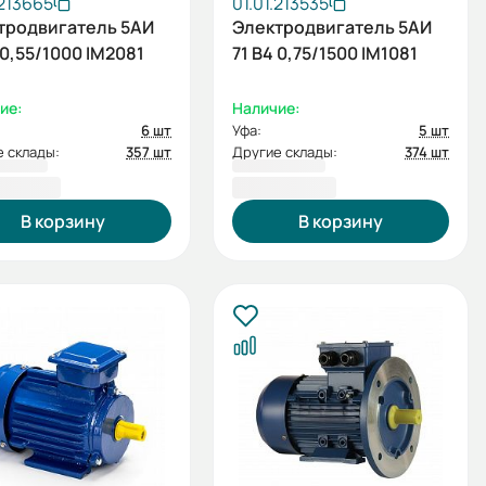
.213665
01.01.213535
тродвигатель 5АИ
Электродвигатель 5АИ
 0,55/1000 IM2081
71 В4 0,75/1500 IM1081
ие:
Наличие:
6 шт
Уфа:
5 шт
 склады:
357 шт
Другие склады:
374 шт
8,92 ₽
7 366,36 ₽
В корзину
В корзину