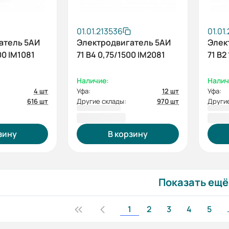
01.01.213536
01.01
атель 5АИ
Электродвигатель 5АИ
Элек
00 IM1081
71 В4 0,75/1500 IM2081
71 В2
Наличие:
Налич
4 шт
Уфа:
12 шт
Уфа:
616 шт
Другие склады:
970 шт
Другие
7 734,80 ₽
7 42
зину
В корзину
Показать ещё
1
2
3
4
5