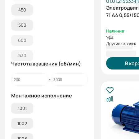
01.01.213533
Электродвиг
450
71 А4 0,55/15
500
Наличие:
Уфа:
600
Другие склады:
6 742,94 ₽
630
В кор
Частота вращения (об/мин)
Монтажное исполнение
1001
1002
1003