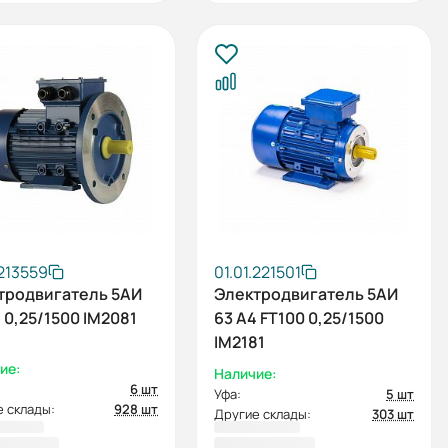
.213559
01.01.221501
тродвигатель 5АИ
Электродвигатель 5АИ
 0,25/1500 IM2081
63 А4 FT100 0,25/1500
IM2181
ие:
Наличие:
6 шт
Уфа:
5 шт
 склады:
928 шт
Другие склады:
303 шт
8,80 ₽
5 248,80 ₽