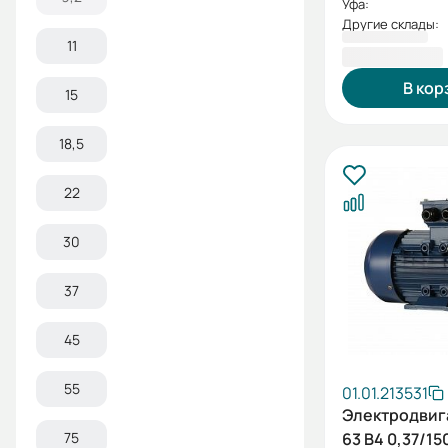
Уфа:
Другие склады:
11
5 248,80 ₽
В кор
15
18,5
22
30
37
45
55
01.01.213531
Электродвиг
75
63 В4 0,37/15