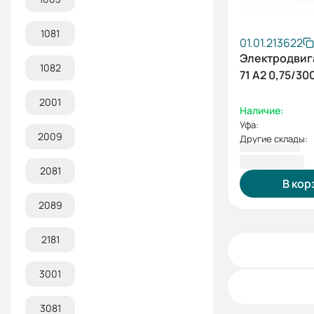
1081
01.01.213622
Электродвиг
1082
71 А2 0,75/30
2001
Наличие:
Уфа:
2009
Другие склады:
6 572,14 ₽
2081
В кор
2089
2181
3001
3081