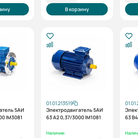
зину
В корзину
01.01.213519
01.01
атель 5АИ
Электродвигатель 5АИ
Элек
00 IM3081
63 А2 0,37/3000 IM1081
63 В4
Наличие:
Налич