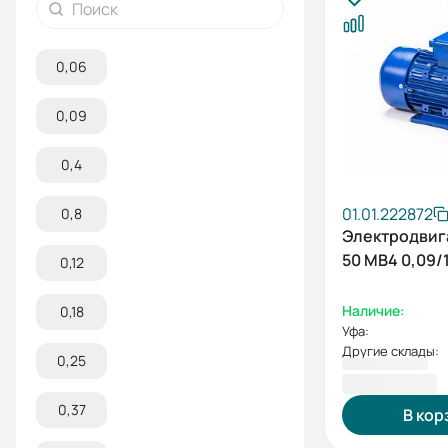
0,06
0,09
0,4
01.01.222872
0,8
Электродвиг
50 МВ4 0,09/
0,12
Наличие:
0,18
Уфа:
Другие склады:
0,25
4 667,72 ₽
0,37
В кор