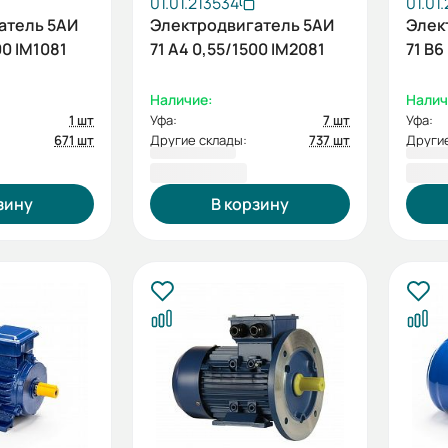
01.01.213534
01.01
атель 5АИ
Электродвигатель 5АИ
Элек
00 IM1081
71 А4 0,55/1500 IM2081
71 В6
Наличие:
Налич
1 шт
Уфа:
7 шт
Уфа:
671 шт
Другие склады:
737 шт
Другие
7 079,66 ₽
8 27
зину
В корзину