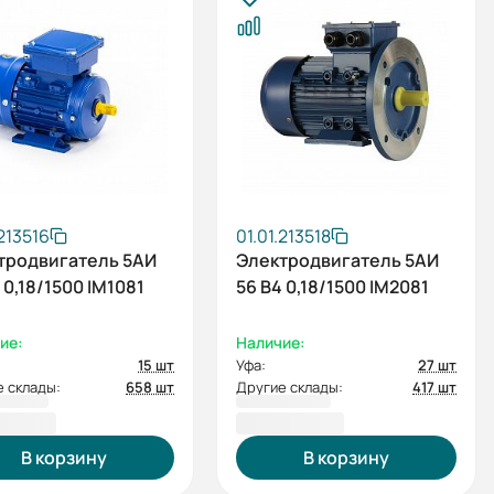
.213516
01.01.213518
тродвигатель 5АИ
Электродвигатель 5АИ
 0,18/1500 IM1081
56 В4 0,18/1500 IM2081
ие:
Наличие:
15 шт
Уфа:
27 шт
 склады:
658 шт
Другие склады:
417 шт
4,84 ₽
4 383,46 ₽
В корзину
В корзину