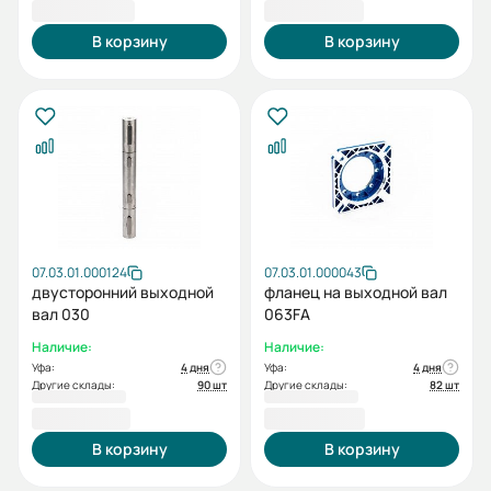
2 080,80 ₽
2 472,00 ₽
В корзину
В корзину
07.03.01.000124
07.03.01.000043
двусторонний выходной
фланец на выходной вал
вал 030
063FA
Наличие:
Наличие:
Уфа:
4 дня
Уфа:
4 дня
Другие склады:
90 шт
Другие склады:
82 шт
2 533,20 ₽
2 582,40 ₽
В корзину
В корзину