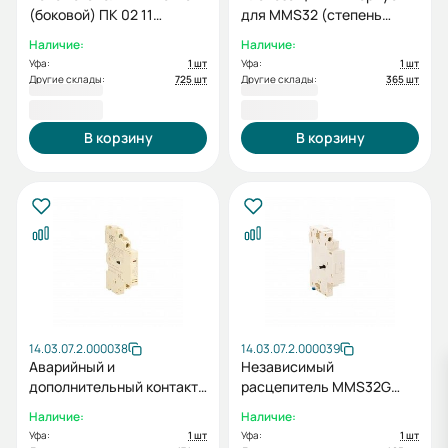
(боковой) ПК 02 11
для MMS32 (степень
1NO+1NC
защиты IP55) (ESQ)
Наличие:
Наличие:
Уфа:
1 шт
Уфа:
1 шт
Другие склады:
725 шт
Другие склады:
365 шт
447,60 ₽
720,00 ₽
В корзину
В корзину
14.03.07.2.000038
14.03.07.2.000039
Аварийный и
Независимый
дополнительный контакт
расцепитель MMS32G
MMS32G AXT 1010
SHT AC 220V прав. (ESQ)
Наличие:
Наличие:
1NO(авар.), 1NO(доп.)
Уфа:
1 шт
Уфа:
1 шт
лев. (ESQ)