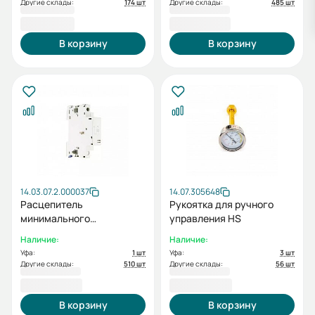
Другие склады:
174 шт
Другие склады:
485 шт
889,20 ₽
1 194,00 ₽
В корзину
В корзину
14.03.07.2.000037
14.07.305648
Расцепитель
Рукоятка для ручного
минимального
управления HS
напряжения MMS32G UVT
Наличие:
Наличие:
AC 220V прав. (ESQ)
Уфа:
1 шт
Уфа:
3 шт
Другие склады:
510 шт
Другие склады:
56 шт
1 384,80 ₽
2 218,80 ₽
В корзину
В корзину