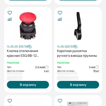
14.05.03.305738
14.05.000130
Кнопка отключения
Короткая рукоятка
красная ESQ BB-12
ручного взвода пружины
(цепной механизм)
Наличие:
Наличие:
Уфа:
3-6 дней
Уфа:
5 дня
Другие склады:
4 шт
Другие склады:
18 шт
82,80 ₽
1 045,20 ₽
В корзину
В корзину