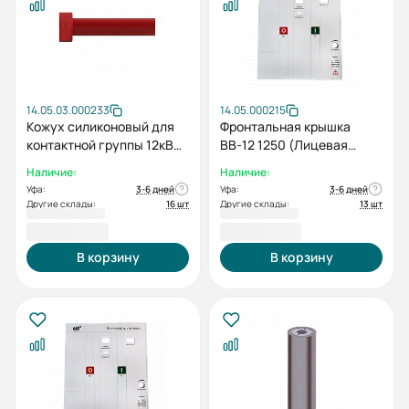
14.05.03.000233
14.05.000215
Кожух силиконовый для
Фронтальная крышка
контактной группы 12кВ
ВВ-12 1250 (Лицевая
630А
панель ВВ-12 630-1600А)
Наличие:
Наличие:
Уфа:
3-6 дней
Уфа:
3-6 дней
Другие склады:
16 шт
Другие склады:
13 шт
1 059,60 ₽
1 922,40 ₽
В корзину
В корзину