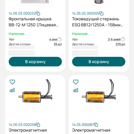
14.05.03.000232
14.05.03.000305
Фронтальная крышка
Токоведущий стержень
ВВ-12-М 1250 (Лицевая
ESQ ВВ12/1250А - 158мм
панель ВВ-12M 630-
Al+Cu (12кВ, 1250А, длина
Наличие:
Наличие:
1600А)
158мм, алюминий+медь)
Уфа:
4 дня
Уфа:
3-6 дней
Другие склады:
35 шт
Другие склады:
270 шт
1 922,40 ₽
1 936,80 ₽
В корзину
В корзину
14.05.03.000258
14.05.000087
Электромагнитная
Электромагнитная