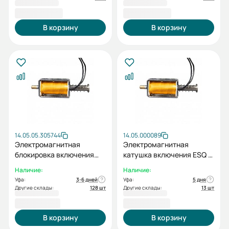
2 090,40 ₽
2 090,40 ₽
В корзину
В корзину
14.05.05.305744
14.05.000089
Электромагнитная
Электромагнитная
блокировка включения
катушка включения ESQ C
ESQ ED2 AC/DC220В к
AC/DC220В к BB-12
Наличие:
Наличие:
ВВ-12
(цепной)
Уфа:
3-6 дней
Уфа:
5 дня
Другие склады:
128 шт
Другие склады:
13 шт
2 125,20 ₽
2 258,40 ₽
В корзину
В корзину