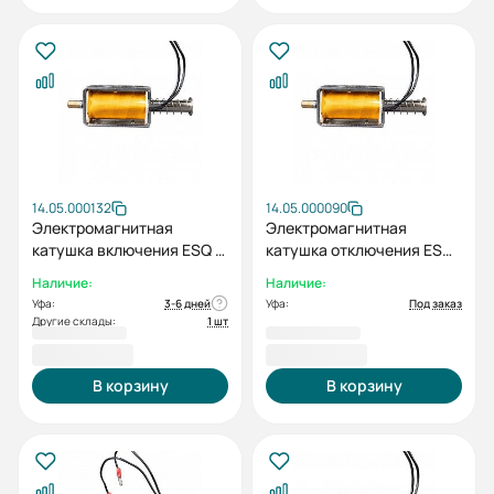
14.05.000132
14.05.000090
Электромагнитная
Электромагнитная
катушка включения ESQ C
катушка отключения ESQ
AC/DC220В к BB-12 (M)
S AC/DC110В к BB-12
Наличие:
Наличие:
(цепной)
Уфа:
3-6 дней
Уфа:
Под заказ
Другие склады:
1 шт
2 258,40 ₽
2 258,40 ₽
В корзину
В корзину