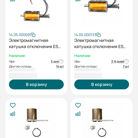
14.05.000091
14.05.000133
Электромагнитная
Электромагнитная
катушка отключения ESQ
катушка отключения ESQ
S AC/DC220В к ВB-12
S AC/DC220В к ВB-12 (M)
Наличие:
Наличие:
(цепной)
Уфа:
5 дня
Уфа:
3-6 дней
Другие склады:
14 шт
Другие склады:
7 шт
2 258,40 ₽
2 258,40 ₽
В корзину
В корзину