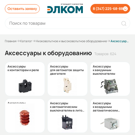
Оставить заявку
8 (347) 225-68-88
Главная
Каталог
Низковольтное и высоковольтное оборудование
Аксессуары к оборудованию
Аксессуары к оборудованию
Товаров: 624
Аксессуары
Аксессуары
Аксессуары
к контакторам и реле
для автоматов защиты
к вакуумным
двигателя
выключателям
Аксессуары
Аксессуары
Аксессуары
для сборки ячеек
к автоматическим
к воздушным
выключателям в литом
автоматическим
корпусе
выключателям