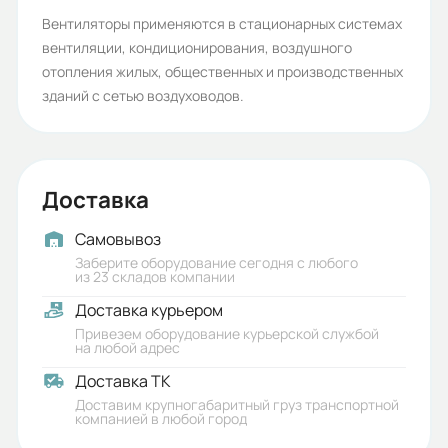
Гарантия, лет:
Вентиляторы применяются в стационарных системах
вентиляции, кондиционирования, воздушного
2
отопления жилых, общественных и производственных
Срок службы, лет:
зданий с сетью воздуховодов.
6
Вес (кг):
Доставка
2.6
Габариты (ШхВхГ, м):
Самовывоз
Заберите оборудование сегодня с любого
0.33x0.153x0.245
из 23 складов компании
Доставка курьером
Привезем оборудование курьерской службой
на любой адрес
Доставка ТК
Доставим крупногабаритный груз транспортной
компанией в любой город