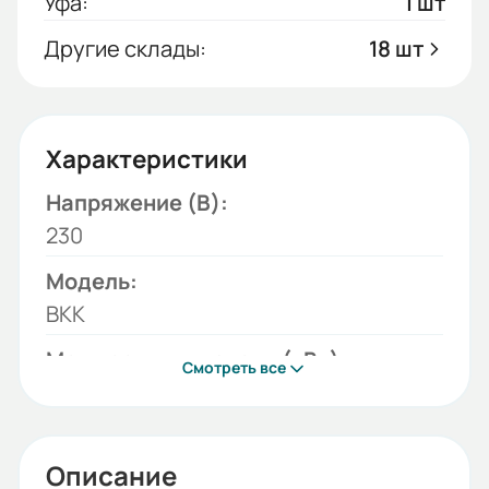
Уфа:
1 шт
Другие склады:
18 шт
Характеристики
Напряжение (В):
230
Модель:
ВКК
Мощность двигателя (кВт):
Смотреть все
0,08
Бренд:
ESQ
Описание