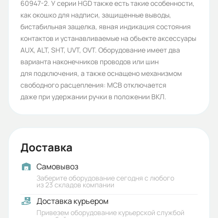
Бренд:
60947-2. У серии HGD также есть такие особенности,
как окошко для надписи, защищенные выводы,
HYUNDAI
бистабильная защелка, явная индикация состояния
Класс токоограничения:
контактов и устанавливаемые на объекте аксессуары
AUX, ALT, SHT, UVT, OVT. Оборудование имеет два
1
варианта наконечников проводов или шин
Рабочее напряжение (В):
для подключения, а также оснащено механизмом
свободного расцепления: MCB отключается
240/415
даже при удержании ручки в положении ВКЛ.
Номинальное напряжение
изоляции (В):
500
Доставка
Номинальное импульсное
Самовывоз
выдерживаемое напряжение (кВ):
Заберите оборудование сегодня с любого
4
из 23 складов компании
Доставка курьером
Частота сети (Гц):
Привезем оборудование курьерской службой