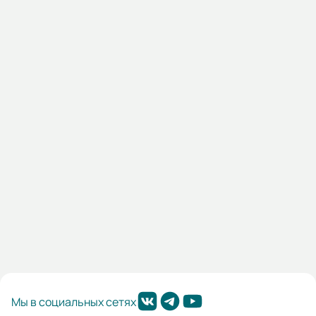
13.04.000677
Автоматический выключатель HGD125 3PMDS0000C
00080 3 полюса, 80А, ток к.з. 10kA, хар-ка D (DELUXE)
Наличие:
Уфа:
Под заказ
5 764,80 ₽
В корзину
Мы в социальных сетях