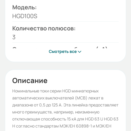
Модель:
HGD100S
Количество полюсов:
3
Отключающая способность (кА):
Смотреть все
10
Тип тока:
АС
Описание
Времятоковая характеристика:
Номинальные токи серии HGD миниатюрных
автоматических выключателей (МСВ) лежат в
D
диапазоне от 0,5 до 125 A. Эта линейка предоставляет
Серия:
много преимуществ, например, неизменную
отключающая способность 15 кА для HGD 63 U HGD 63
HGD
H согласно стандартам МЭК/ЕН 60898-1 и МЭК/ЕН