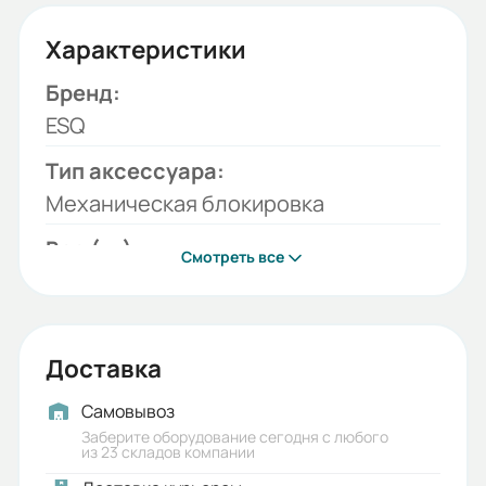
Характеристики
Бренд:
ESQ
Тип аксессуара:
Механическая блокировка
Вес (кг):
Смотреть все
0.25
Габариты (ШхВхГ, м):
0.07x0.13x0.07
Доставка
Самовывоз
Заберите оборудование сегодня с любого
из 23 складов компании