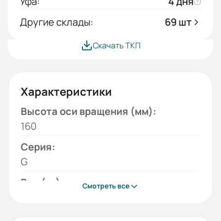
Уфа:
4 дня
Другие склады:
69 шт
Скачать ТКП
Характеристики
Высота оси вращения (мм):
160
Серия:
G
Вес (кг):
Смотреть все
7.65
Габариты (ШхВхГ, м):