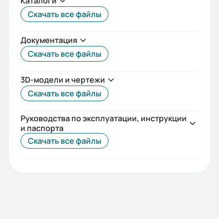
Каталоги
Класс защиты (IP):
Скачать все файлы
55
Температурный диапазон:
Документация
+40°
Скачать все файлы
Длина сердечника статора:
3D-модели и чертежи
S
Скачать все файлы
Гарантия, лет:
Руководства по эксплуатации, инструкции
2
и паспорта
Скачать все файлы
Вес (кг):
108
Габариты (ШхВхГ, м):
0.28x0.5x0.405