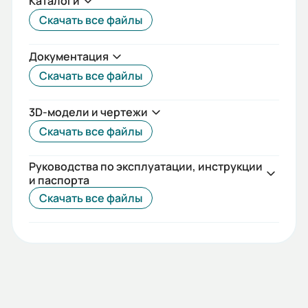
Каталоги
Класс защиты (IP):
Скачать все файлы
55
Iп/Iн:
Документация
7
Скачать все файлы
Ток статора:
3D-модели и чертежи
11,8/6,8
Скачать все файлы
Коэф. мощности:
Руководства по эксплуатации, инструкции
0,81
и паспорта
Скачать все файлы
КПД:
85
Мп/Мн:
2,1
Длина сердечника статора: