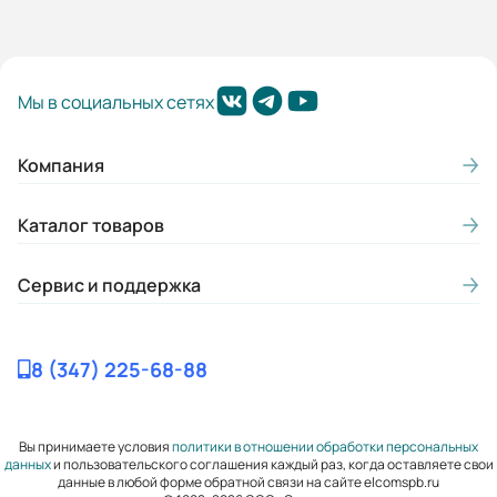
S
Скольжение, ном. (%):
Мы в социальных сетях
4
Момент инерции (кгс*м2 ):
Компания
0,07527
Каталог товаров
Премиальная серия:
Нет
Сервис и поддержка
Mmax/Mн:
1,3
8 (347) 225-68-88
Гарантия, лет:
2
Вы принимаете условия
политики в отношении обработки персональных
данных
и пользовательского соглашения каждый раз, когда оставляете свои
Вес (кг):
данные в любой форме обратной связи на сайте elcomspb.ru